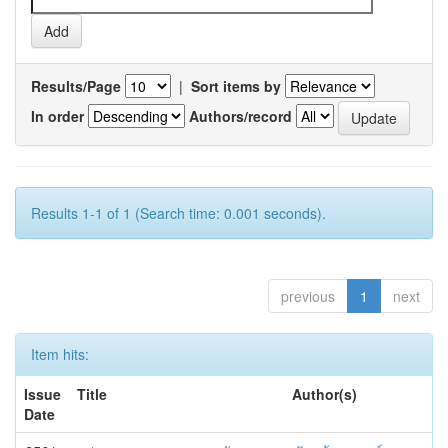
Results/Page
|
Sort items by
In order
Authors/record
Results 1-1 of 1 (Search time: 0.001 seconds).
previous
1
next
Item hits:
Issue
Title
Author(s)
Date