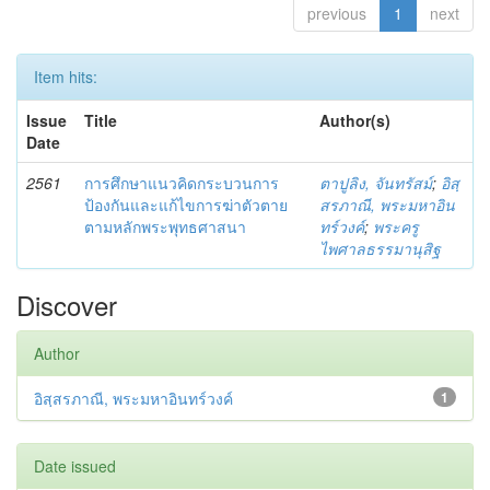
previous
1
next
Item hits:
Issue
Title
Author(s)
Date
2561
การศึกษาแนวคิดกระบวนการ
ตาปูลิง, จันทรัสม์
;
อิสฺ
ป้องกันและแก้ไขการฆ่าตัวตาย
สรภาณี, พระมหาอิน
ตามหลักพระพุทธศาสนา
ทร์วงค์
;
พระครู
ไพศาลธรรมานุสิฐ
Discover
Author
อิสฺสรภาณี, พระมหาอินทร์วงค์
1
Date issued