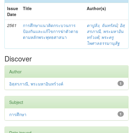
Issue
Title
Author(s)
Date
2561
การศึกษาแนวคิดกระบวนการ
ตาปูลิง, จันทรัสม์
;
อิสฺ
ป้องกันและแก้ไขการฆ่าตัวตาย
สรภาณี, พระมหาอิน
ตามหลักพระพุทธศาสนา
ทร์วงค์
;
พระครู
ไพศาลธรรมานุสิฐ
Discover
Author
อิสฺสรภาณี, พระมหาอินทร์วงค์
1
Subject
การศึกษา
1
Date issued