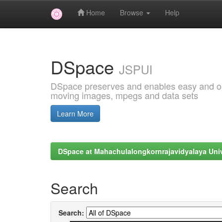
Home
Browse
Help
Skip
navigation
DSpace
JSPUI
DSpace preserves and enables easy and open
moving images, mpegs and data sets
Learn More
DSpace at Mahachulalongkornrajavidyalaya Univ
Search
Search: