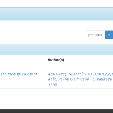
previous
1
Author(s)
โบราณสถานชุมชน จังหวัด
สุขประเสริฐ, ชยาภรณ์
;
-, พระครูศรีปัญญ
สุวโจ, พระมหาพจน์
;
ชึรัมย์, ไว
;
ฮ้อแสงชัย, 
วรรณี