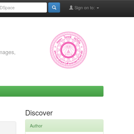
Sign on to:
images,
Discover
Author