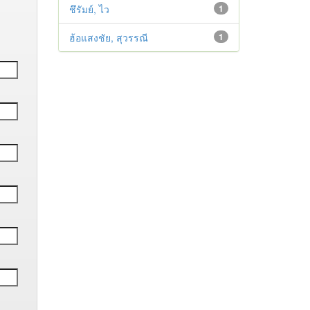
ชึรัมย์, ไว
1
ฮ้อแสงชัย, สุวรรณี
1