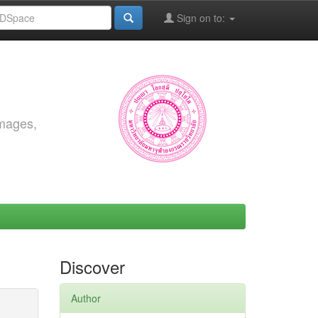
Sign on to:
images,
Discover
Author