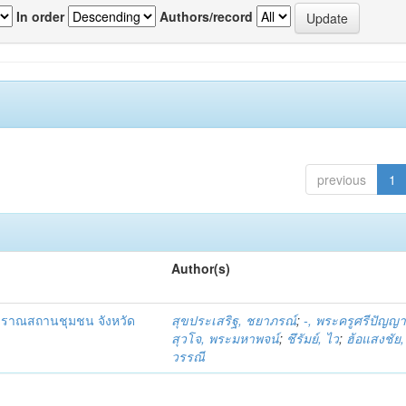
In order
Authors/record
previous
1
Author(s)
โบราณสถานชุมชน จังหวัด
สุขประเสริฐ, ชยาภรณ์
;
-, พระครูศรีปัญญ
สุวโจ, พระมหาพจน์
;
ชึรัมย์, ไว
;
ฮ้อแสงชัย, 
วรรณี