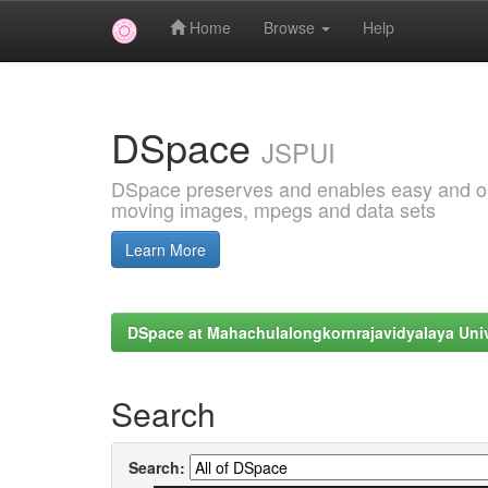
Home
Browse
Help
Skip
navigation
DSpace
JSPUI
DSpace preserves and enables easy and open
moving images, mpegs and data sets
Learn More
DSpace at Mahachulalongkornrajavidyalaya Univ
Search
Search: