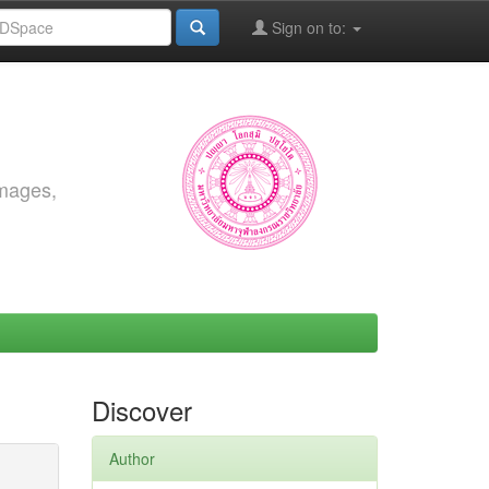
Sign on to:
images,
Discover
Author