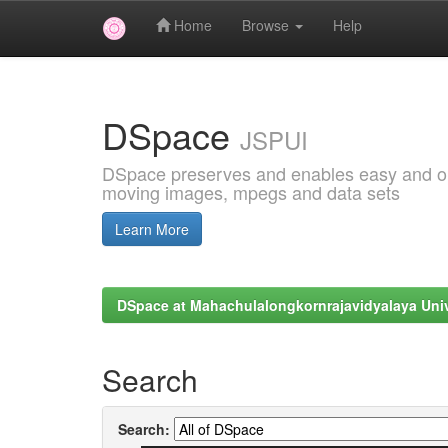
Home
Browse
Help
Skip
navigation
DSpace
JSPUI
DSpace preserves and enables easy and open
moving images, mpegs and data sets
Learn More
DSpace at Mahachulalongkornrajavidyalaya Univ
Search
Search: