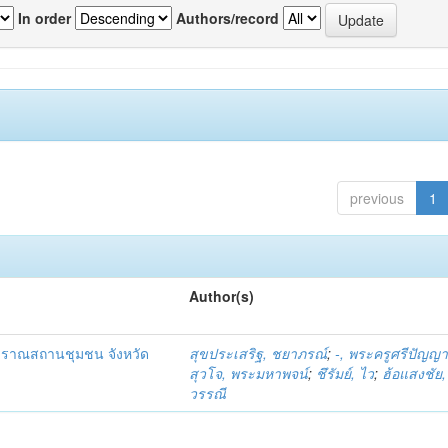
In order
Authors/record
previous
1
Author(s)
โบราณสถานชุมชน จังหวัด
สุขประเสริฐ, ชยาภรณ์
;
-, พระครูศรีปัญญ
สุวโจ, พระมหาพจน์
;
ชึรัมย์, ไว
;
ฮ้อแสงชัย, 
วรรณี