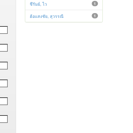
ชึรัมย์, ไว
1
ฮ้อแสงชัย, สุวรรณี
1