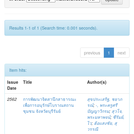
Results 1-1 of 1 (Search time: 0.001 seconds).
previous
1
next
Item hits:
Issue
Title
Author(s)
Date
2562
การพัฒนาจิตสานึกสาธารณะ
สุขประเสริฐ, ชยาภ
เพื่อการอนุรักษ์โบราณสถาน
รณ์
;
-, พระครูศรี
ชุมชน จังหวัดบุรีรัมย์
ปัญญาวิกรม
;
สุวโจ,
พระมหาพจน์
;
ชึรัมย์,
ไว
;
ฮ้อแสงชัย, สุ
วรรณี