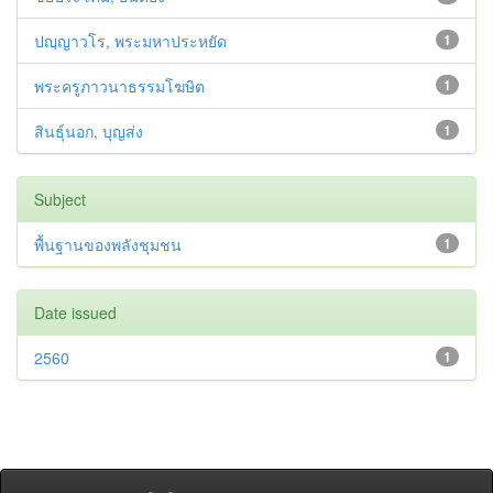
ปญฺญาวโร, พระมหาประหยัด
1
พระครูภาวนาธรรมโฆษิต
1
สินธุ์นอก, บุญส่ง
1
Subject
พื้นฐานของพลังชุมชน
1
Date issued
2560
1