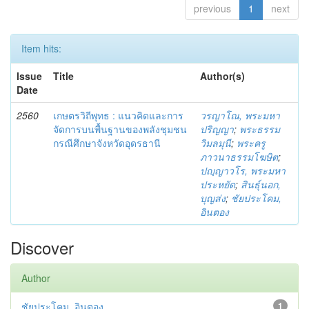
previous
1
next
Item hits:
Issue
Title
Author(s)
Date
2560
เกษตรวิถีพุทธ : แนวคิดและการ
วรญาโณ, พระมหา
จัดการบนพื้นฐานของพลังชุมชน
ปริญญา
;
พระธรรม
กรณีศึกษาจังหวัดอุดรธานี
วิมลมุนี
;
พระครู
ภาวนาธรรมโฆษิต
;
ปญฺญาวโร, พระมหา
ประหยัด
;
สินธุ์นอก,
บุญส่ง
;
ชัยประโคม,
อินตอง
Discover
Author
ชัยประโคม, อินตอง
1