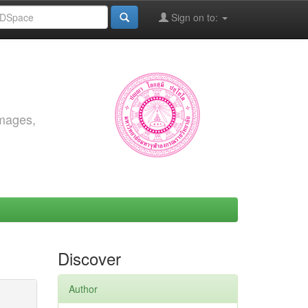
Sign on to:
images,
Discover
Author