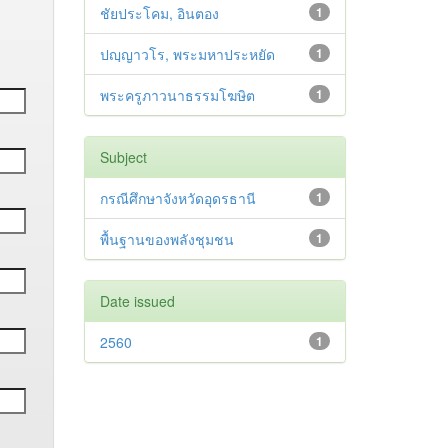
ชัยประโคม, อินตอง
1
ปญฺญาวโร, พระมหาประหยัด
1
พระครูภาวนาธรรมโฆษิต
1
Subject
กรณีศึกษาจังหวัดอุดรธานี
1
พื้นฐานของพลังชุมชน
1
Date issued
2560
1