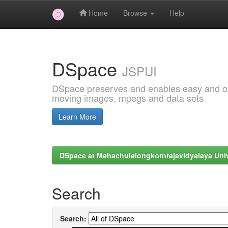
Home
Browse
Help
Skip
navigation
DSpace
JSPUI
DSpace preserves and enables easy and open
moving images, mpegs and data sets
Learn More
DSpace at Mahachulalongkornrajavidyalaya Univ
Search
Search: