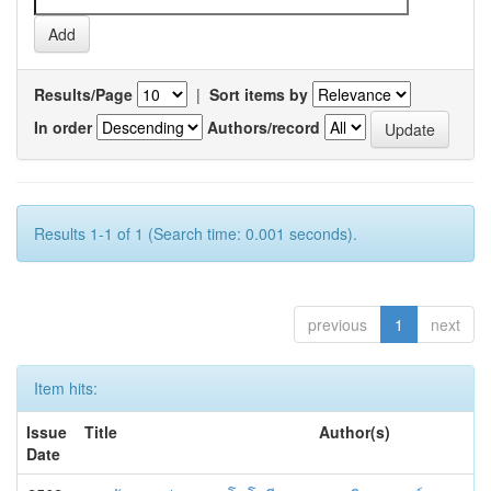
Results/Page
|
Sort items by
In order
Authors/record
Results 1-1 of 1 (Search time: 0.001 seconds).
previous
1
next
Item hits:
Issue
Title
Author(s)
Date