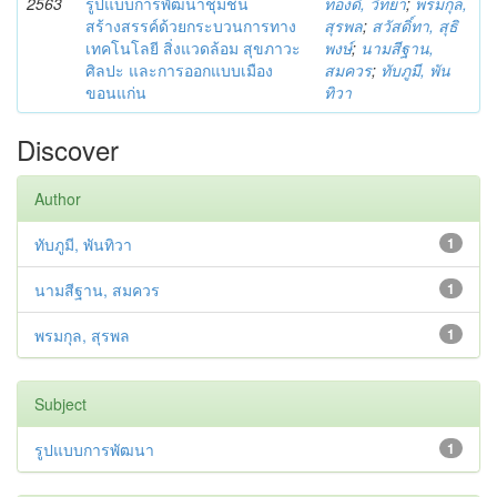
2563
รูปแบบการพัฒนาชุมชน
ทองดี, วิทยา
;
พรมกุล,
สร้างสรรค์ด้วยกระบวนการทาง
สุรพล
;
สวัสดิ์ทา, สุธิ
เทคโนโลยี สิ่งแวดล้อม สุขภาวะ
พงษ์
;
นามสีฐาน,
ศิลปะ และการออกแบบเมือง
สมควร
;
ทับภูมี, พัน
ขอนแก่น
ทิวา
Discover
Author
ทับภูมี, พันทิวา
1
นามสีฐาน, สมควร
1
พรมกุล, สุรพล
1
Subject
รูปแบบการพัฒนา
1