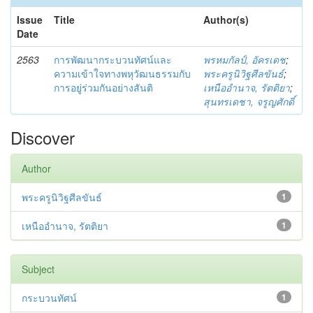
Issue
Title
Author(s)
Date
2563
การพัฒนากระบวนทัศน์และ
พรหมกัลป์, อัครเดช
;
ความเข้าใจทางพหุวัฒนธรรมกับ
พระครูนิวิฐศีลขันธ์
;
การอยู่ร่วมกันอย่างสันติ
เหนืออำนาจ, รัตติยา
;
สุนทรเดชา, จรูญศักดิ์
Discover
Author
พระครูนิวิฐศีลขันธ์
1
เหนืออำนาจ, รัตติยา
1
Subject
กระบวนทัศน์
1