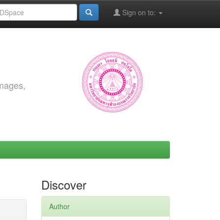
Sign on to:
images,
Discover
Author