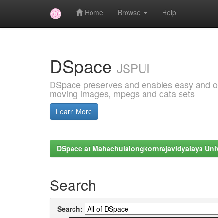
Home
Browse
Help
Skip
navigation
DSpace
JSPUI
DSpace preserves and enables easy and open
moving images, mpegs and data sets
Learn More
DSpace at Mahachulalongkornrajavidyalaya Univ
Search
Search: