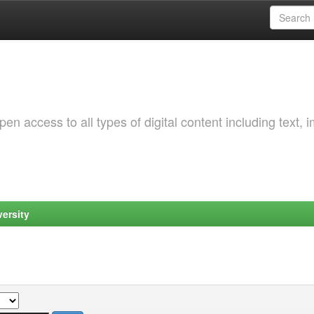
 access to all types of digital content including text, 
ersity