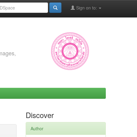
Sign on to:
images,
Discover
Author