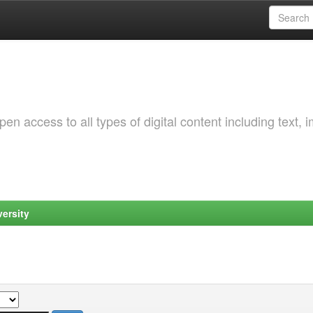
 access to all types of digital content including text, 
ersity