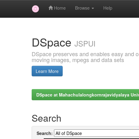
Home
Browse
Help
Skip
navigation
DSpace
JSPUI
DSpace preserves and enables easy and open
moving images, mpegs and data sets
Learn More
DSpace at Mahachulalongkornrajavidyalaya Univ
Search
Search: