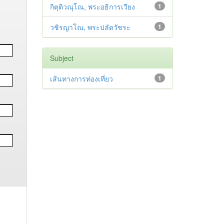
กิตุติวณุโณ, พระอธิการเวียง
1
วชิรญาโณ, พระปลัดวัชระ
1
Subject
เส้นทางการท่องเที่ยว
1