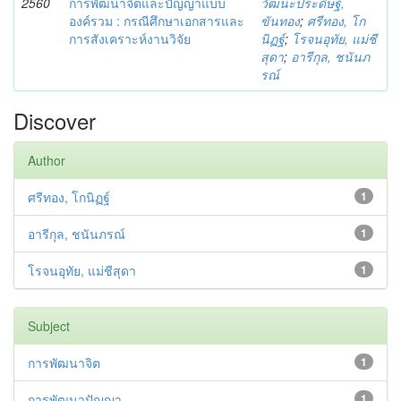
2560
การพัฒนาจิตและปัญญาแบบ
วัฒนะประดิษฐ์,
องค์รวม : กรณีศึกษาเอกสารและ
ขันทอง
;
ศรีทอง, โก
การสังเคราะห์งานวิจัย
นิฏฐ์
;
โรจนอุทัย, แม่ชี
สุดา
;
อารีกุล, ชนันภ
รณ์
Discover
Author
ศรีทอง, โกนิฏฐ์
1
อารีกุล, ชนันภรณ์
1
โรจนอุทัย, แม่ชีสุดา
1
Subject
การพัฒนาจิต
1
การพัฒนาปัญญา
1