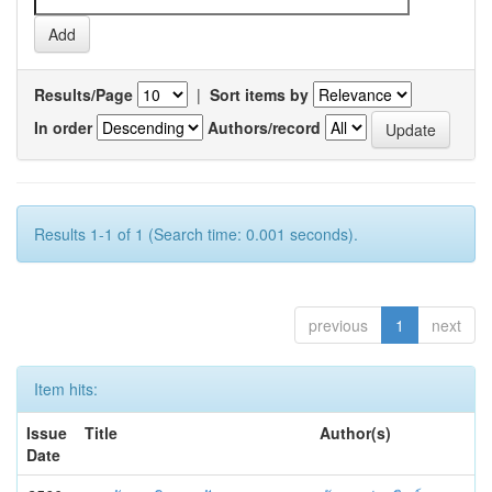
Results/Page
|
Sort items by
In order
Authors/record
Results 1-1 of 1 (Search time: 0.001 seconds).
previous
1
next
Item hits:
Issue
Title
Author(s)
Date