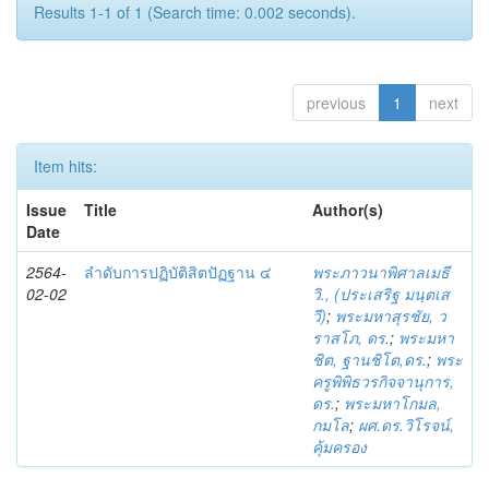
Results 1-1 of 1 (Search time: 0.002 seconds).
previous
1
next
Item hits:
Issue
Title
Author(s)
Date
2564-
ลำดับการปฏิบัติสิตปัฏฐาน ๔
พระภาวนาพิศาลเมธี
02-02
วิ., (ประเสริฐ มนฺตเส
วี)
;
พระมหาสุรชัย, ว
ราสโภ, ดร.
;
พระมหา
ชิต, ฐานชิโต,ดร.
;
พระ
ครูพิพิธวรกิจจานุการ,
ดร.
;
พระมหาโกมล,
กมโล
;
ผศ.ดร.วิโรจน์,
คุ้มครอง