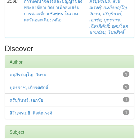
2560
การพัฒนาจิตใจและปัญญาของ
สิรินฺทรเมธี, สิงห์
พระสงฆ์สายวัดป่าเพื่อส่งเสริม
ณรงค์
;
คมฺภีรปญฺโญ,
การท่องเที่ยวเชิงพุทธ ในภาค
วิมาน
;
ศรีบุรินทร์,
ตะวันออกเฉียงเหนือ
เอกชัย
;
บุตรราช,
เกียรติศักดิ์
;
อุดมโชค
นามอ่อน, ไชยสิทธิ์
Discover
Author
คมฺภีรปญฺโญ, วิมาน
1
บุตรราช, เกียรติศักดิ์
1
ศรีบุรินทร์, เอกชัย
1
สิรินฺทรเมธี, สิงห์ณรงค์
1
Subject