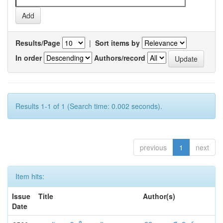
Results/Page
|
Sort items by
In order
Authors/record
Results 1-1 of 1 (Search time: 0.002 seconds).
previous
1
next
Item hits:
Issue
Title
Author(s)
Date