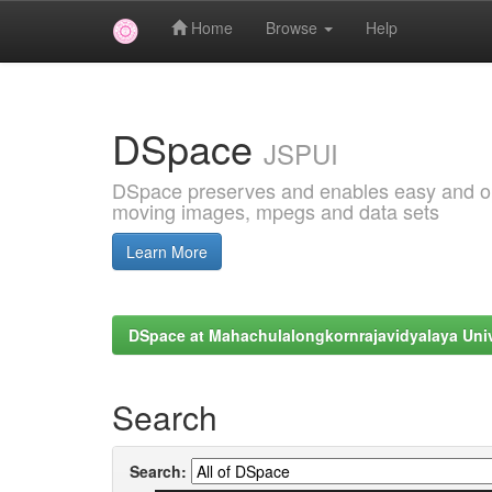
Home
Browse
Help
Skip
navigation
DSpace
JSPUI
DSpace preserves and enables easy and open
moving images, mpegs and data sets
Learn More
DSpace at Mahachulalongkornrajavidyalaya Univ
Search
Search: