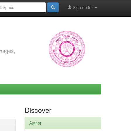
Sign on to:
images,
Discover
Author