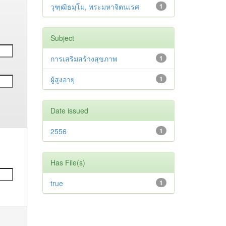
วุฑฺฒิธมฺโม, พระมหาจิตนเรศ
1
Subject
การเสริมสร้างสุขภาพ
1
ผู้สูงอายุ
1
Date issued
2556
1
Has File(s)
true
1