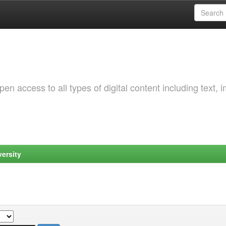
 access to all types of digital content including text, 
ersity