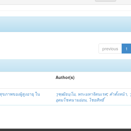
previous
1
Author(s)
ุขภาพของผู้สูงอายุ ใน
วุฑฺฒิธมฺโม, พระมหาจิตนเรศ
;
คำตั้งหน้า, 
อุดมโชคนามอ่อน, ไชยสิทธิ์