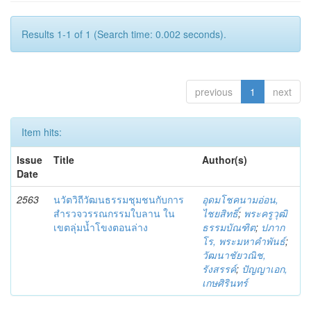
Results 1-1 of 1 (Search time: 0.002 seconds).
previous
1
next
Item hits:
Issue
Title
Author(s)
Date
2563
นวัตวิถีวัฒนธรรมชุมชนกับการ
อุดมโชคนามอ่อน,
สำรวจวรรณกรรมใบลาน ใน
ไชยสิทธิ์
;
พระครูวุฒิ
เขตลุ่มน้ำโขงตอนล่าง
ธรรมบัณฑิต
;
ปภาก
โร, พระมหาคำพันธ์
;
วัฒนาชัยวณิช,
รังสรรค์
;
ปัญญาเอก,
เกษศิรินทร์