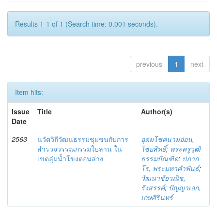
Results 1-1 of 1 (Search time: 0.001 seconds).
previous
1
next
Item hits:
Issue
Title
Author(s)
Date
2563
นวัตวิถีวัฒนธรรมชุมชนกับการ
อุดมโชคนามอ่อน,
สำรวจวรรณกรรมใบลาน ใน
ไชยสิทธิ์
;
พระครูวุฒิ
เขตลุ่มน้ำโขงตอนล่าง
ธรรมบัณฑิต
;
ปภาก
โร, พระมหาคำพันธ์
;
วัฒนาชัยวณิช,
รังสรรค์
;
ปัญญาเอก,
เกษศิรินทร์