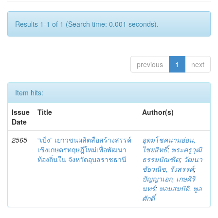
Results 1-1 of 1 (Search time: 0.001 seconds).
previous
1
next
Item hits:
Issue
Title
Author(s)
Date
2565
“เบิ่ง” เยาวชนผลิตสื่อสร้างสรรค์
อุดมโชคนามอ่อน,
เชิงเกษตรทฤษฎีใหม่เพื่อพัฒนา
ไชยสิทธิ์
;
พระครูวุฒิ
ท้องถิ่นใน จังหวัดอุบลราชธานี
ธรรมบัณฑิต
;
วัฒนา
ชัยวณิช, รังสรรค์
;
ปัญญาเอก, เกษศิริ
นทร์
;
หอมสมบัติ, พูล
ศักดิ์