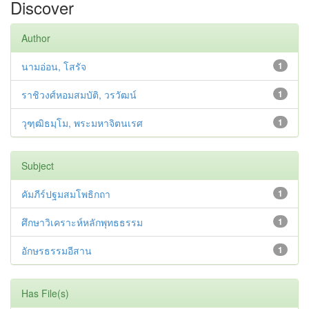
Discover
Author
นามอ่อน, โสรัจ
1
ราชิวงศ์หอมสมบัติ, วรวัฒน์
1
วุฑฺฒิธมฺโม, พระมหาจิตนเรศ
1
Subject
คัมภีร์ปฐมสมโพธิกถา
1
ศึกษาวิเคราะห์หลักพุทธธรรม
1
อักษรธรรมอีสาน
1
Has File(s)