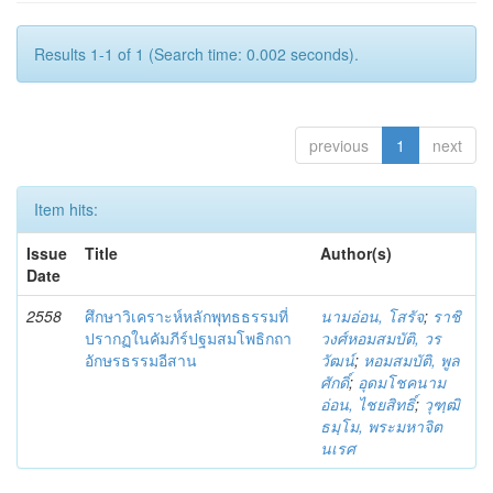
Results 1-1 of 1 (Search time: 0.002 seconds).
previous
1
next
Item hits:
Issue
Title
Author(s)
Date
2558
ศึกษาวิเคราะห์หลักพุทธธรรมที่
นามอ่อน, โสรัจ
;
ราชิ
ปรากฏในคัมภีร์ปฐมสมโพธิกถา
วงศ์หอมสมบัติ, วร
อักษรธรรมอีสาน
วัฒน์
;
หอมสมบัติ, พูล
ศักดิ์
;
อุดมโชคนาม
อ่อน, ไชยสิทธิ์
;
วุฑฺฒิ
ธมฺโม, พระมหาจิต
นเรศ