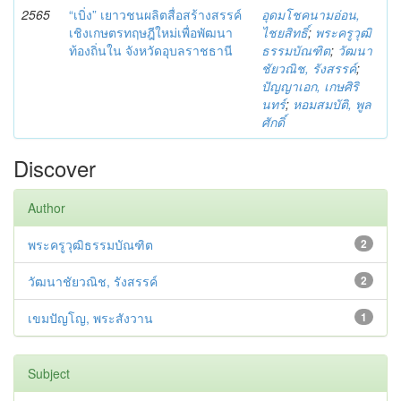
2565
“เบิ่ง” เยาวชนผลิตสื่อสร้างสรรค์
อุดมโชคนามอ่อน,
เชิงเกษตรทฤษฎีใหม่เพื่อพัฒนา
ไชยสิทธิ์
;
พระครูวุฒิ
ท้องถิ่นใน จังหวัดอุบลราชธานี
ธรรมบัณฑิต
;
วัฒนา
ชัยวณิช, รังสรรค์
;
ปัญญาเอก, เกษศิริ
นทร์
;
หอมสมบัติ, พูล
ศักดิ์
Discover
Author
พระครูวุฒิธรรมบัณฑิต
2
วัฒนาชัยวณิช, รังสรรค์
2
เขมปัญโญ, พระสังวาน
1
Subject