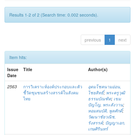
Results 1-2 of 2 (Search time: 0.002 seconds).
previous
1
next
Item hits:
Issue
Title
Author(s)
Date
2563
การวิเคราะห์องค์ประกอบและตัว
อุดมโชคนามอ่อน,
ชี้วัดชุมชนสร้างสรรค์ในสังคม
ไชยสิทธิ์
;
พระครูวุฒิ
ไทย
ธรรมบัณฑิต
;
เขม
ปัญโญ, พระสังวาน
;
หอมสมบัติ, พูลศักดิ์
;
วัฒนาชัยวณิช,
รังสรรค์
;
ปัญญาเอก,
เกษศิรินทร์