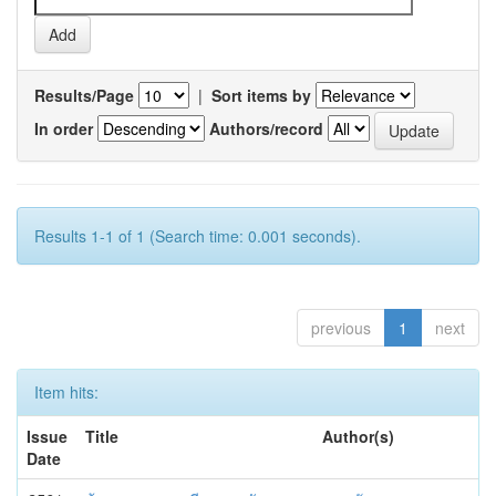
Results/Page
|
Sort items by
In order
Authors/record
Results 1-1 of 1 (Search time: 0.001 seconds).
previous
1
next
Item hits:
Issue
Title
Author(s)
Date