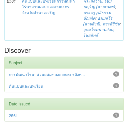
2561
ต้นแบบและบทเรียนการพัฒนา
พระสังวาน, เขม
ไร่นาสวนผสมของเกษตรกร
ปญฺโญ (สายเนตร)
;
จังหวัดอำนาจเจริญ
พระครูวุฒิธรรม
บัณฑิต
;
ธมมจโร
(สายสิงห์), พระสิริชัย
;
อุดมโชคนามอ่อน,
ไชยสิทธิ์
Discover
Subject
การพัฒนาไร่นาสวนผสมของเกษตรกรจังห...
1
ต้นแบบและบทเรียน
1
Date issued
2561
1