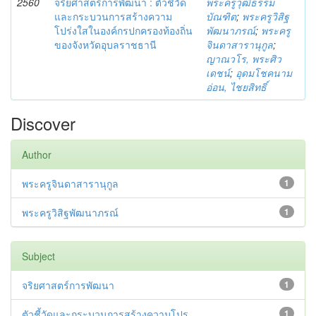
2560
จริยศาสตร์การพัฒนา : ตัวชี้วัด
พระครูวุฒิธรรม
และกระบวนการสร้างความ
บัณฑิต
;
พระครูวิสิฐ
โปร่งใสในองค์กรปกครองท้องถิ่น
พัฒนาภรณ์
;
พระครู
ของจังหวัดอุบลราชธานี
จินดาสารานุกูล
;
ญาณวโร, พระศิว
เดชน์
;
อุดมโชคนาม
อ่อน, ไชยสิทธิ์
Discover
Author
พระครูจินดาสารานุกูล
1
พระครูวิสิฐพัฒนาภรณ์
1
Subject
จริยศาสตร์การพัฒนา
1
ตัวชี้วัดและกระบวนการสร้างความโปร...
1