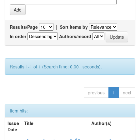
Results/Page
|
Sort items by
In order
Authors/record
Results 1-1 of 1 (Search time: 0.001 seconds).
previous
1
next
Item hits:
Issue
Title
Author(s)
Date