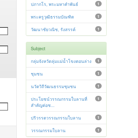
ปภากโร, พระมหาคำพันธ์
1
พระครูวุฒิธรรมบัณฑิต
1
วัฒนาชัยวณิช, รังสรรค์
1
Subject
กลุ่มจังหวัดลุ่มแม่น้ำโขงตอนล่าง
1
ชุมชน
1
นวัตวิถีวัฒนธรรมชุมชน
1
ประโยชน์วรรณกรรมใบลานที่
1
สำคัญต่อช...
ปริวรรตวรรณกรรมใบลาน
1
วรรณกรรมใบลาน
1