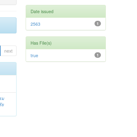
Date issued
2563
1
Has File(s)
next
true
1
รม
ัย