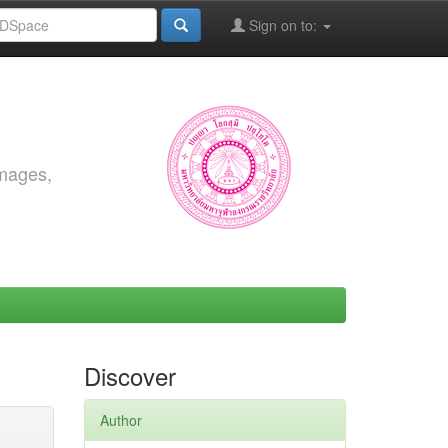
Sign on to:
images,
Discover
Author