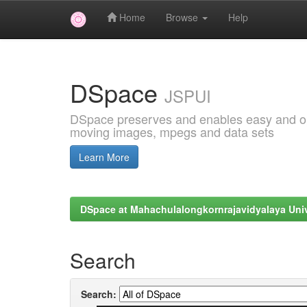
Home
Browse
Help
Skip
navigation
DSpace
JSPUI
DSpace preserves and enables easy and open
moving images, mpegs and data sets
Learn More
DSpace at Mahachulalongkornrajavidyalaya Univ
Search
Search: