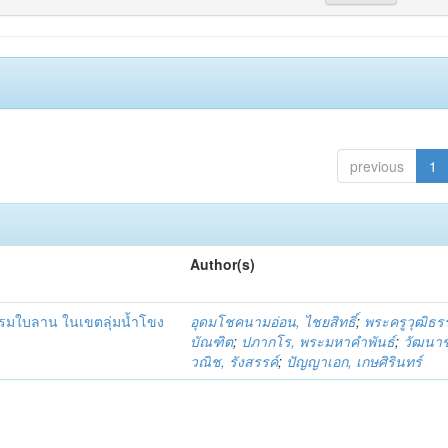
previous
1
Author(s)
รมใบลาน ในเขตลุ่มน้ำโขง
อุดมโชคนามอ่อน, ไชยสิทธิ์
;
พระครูวุฒิธร
บัณฑิต
;
ปภากโร, พระมหาคำพันธ์
;
วัฒนาช
วณิช, รังสรรค์
;
ปัญญาเอก, เกษศิรินทร์