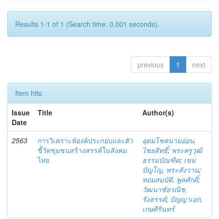
Results 1-1 of 1 (Search time: 0.001 seconds).
previous
1
next
Item hits:
Issue
Title
Author(s)
Date
2563
การวิเคราะห์องค์ประกอบและตัว
อุดมโชคนามอ่อน,
ชี้วัดชุมชนสร้างสรรค์ในสังคม
ไชยสิทธิ์
;
พระครูวุฒิ
ไทย
ธรรมบัณฑิต
;
เขม
ปัญโญ, พระสังวาน
;
หอมสมบัติ, พูลศักดิ์
;
วัฒนาชัยวณิช,
รังสรรค์
;
ปัญญาเอก,
เกษศิรินทร์