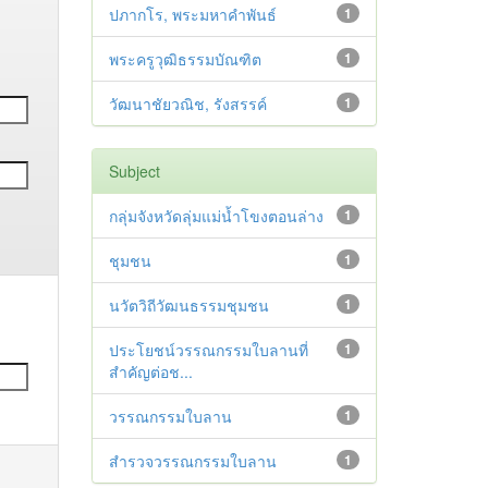
ปภากโร, พระมหาคำพันธ์
1
พระครูวุฒิธรรมบัณฑิต
1
วัฒนาชัยวณิช, รังสรรค์
1
Subject
กลุ่มจังหวัดลุ่มแม่น้ำโขงตอนล่าง
1
ชุมชน
1
นวัตวิถีวัฒนธรรมชุมชน
1
ประโยชน์วรรณกรรมใบลานที่
1
สำคัญต่อช...
วรรณกรรมใบลาน
1
สำรวจวรรณกรรมใบลาน
1