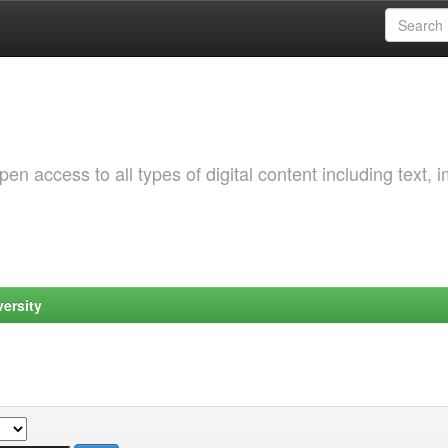
 access to all types of digital content including text, 
ersity