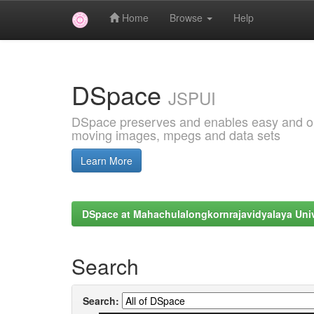
Home
Browse
Help
Skip
navigation
DSpace
JSPUI
DSpace preserves and enables easy and open
moving images, mpegs and data sets
Learn More
DSpace at Mahachulalongkornrajavidyalaya Univ
Search
Search: