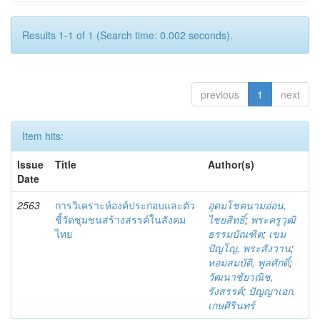
Results 1-1 of 1 (Search time: 0.002 seconds).
previous
1
next
Item hits:
Issue
Title
Author(s)
Date
2563
การวิเคราะห์องค์ประกอบและตัว
อุดมโชคนามอ่อน,
ชี้วัดชุมชนสร้างสรรค์ในสังคม
ไชยสิทธิ์
;
พระครูวุฒิ
ไทย
ธรรมบัณฑิต
;
เขม
ปัญโญ, พระสังวาน
;
หอมสมบัติ, พูลศักดิ์
;
วัฒนาชัยวณิช,
รังสรรค์
;
ปัญญาเอก,
เกษศิรินทร์