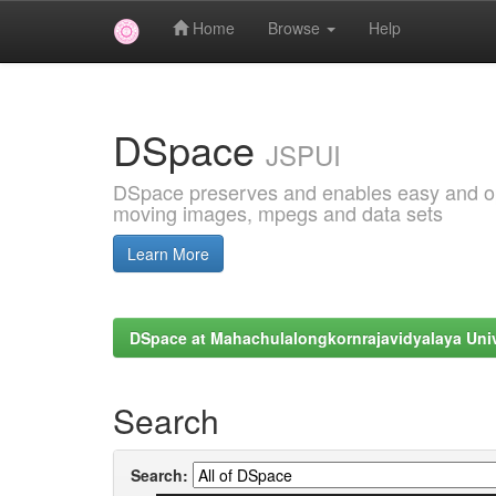
Home
Browse
Help
Skip
navigation
DSpace
JSPUI
DSpace preserves and enables easy and open
moving images, mpegs and data sets
Learn More
DSpace at Mahachulalongkornrajavidyalaya Univ
Search
Search: