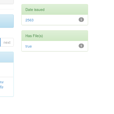
Date issued
2563
1
Has File(s)
next
true
1
รม
ัย