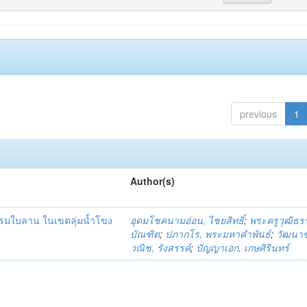
previous
1
Author(s)
รมใบลาน ในเขตลุ่มน้ำโขง
อุดมโชคนามอ่อน, ไชยสิทธิ์
;
พระครูวุฒิธร
บัณฑิต
;
ปภากโร, พระมหาคำพันธ์
;
วัฒนาช
วณิช, รังสรรค์
;
ปัญญาเอก, เกษศิรินทร์