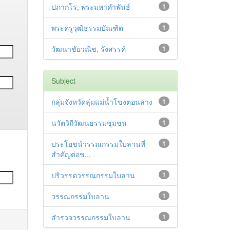
ปภากโร, พระมหาคำพันธ์
1
พระครูวุฒิธรรมบัณฑิต
1
วัฒนาชัยวณิช, รังสรรค์
1
Subject
กลุ่มจังหวัดลุ่มแม่น้ำโขงตอนล่าง
1
นวัตวิถีวัฒนธรรมชุมชน
1
ประโยชน์วรรณกรรมใบลานที่
1
สำคัญต่อช...
ปริวรรตวรรณกรรมใบลาน
1
วรรณกรรมใบลาน
1
สำรวจวรรณกรรมใบลาน
1