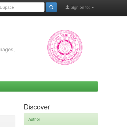
Sign on to:
images,
Discover
Author