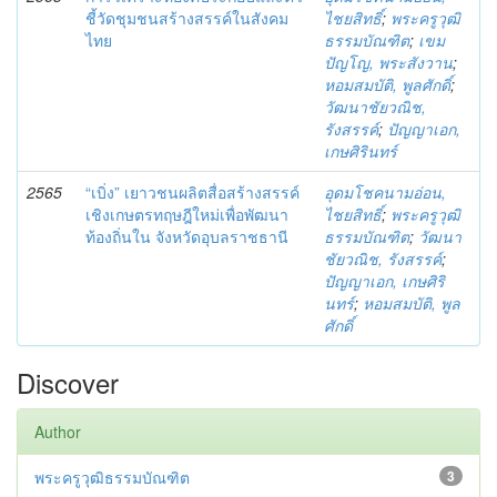
ชี้วัดชุมชนสร้างสรรค์ในสังคม
ไชยสิทธิ์
;
พระครูวุฒิ
ไทย
ธรรมบัณฑิต
;
เขม
ปัญโญ, พระสังวาน
;
หอมสมบัติ, พูลศักดิ์
;
วัฒนาชัยวณิช,
รังสรรค์
;
ปัญญาเอก,
เกษศิรินทร์
2565
“เบิ่ง” เยาวชนผลิตสื่อสร้างสรรค์
อุดมโชคนามอ่อน,
เชิงเกษตรทฤษฎีใหม่เพื่อพัฒนา
ไชยสิทธิ์
;
พระครูวุฒิ
ท้องถิ่นใน จังหวัดอุบลราชธานี
ธรรมบัณฑิต
;
วัฒนา
ชัยวณิช, รังสรรค์
;
ปัญญาเอก, เกษศิริ
นทร์
;
หอมสมบัติ, พูล
ศักดิ์
Discover
Author
พระครูวุฒิธรรมบัณฑิต
3