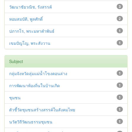
วัฒนาชัยวณิช, รังสรรค์
3
หอมสมบัติ, พูลศักดิ์
2
ปภากโร, พระมหาคำพันธ์
1
เขมปัญโญ, พระสังวาน
1
Subject
กลุ่มจังหวัดลุ่มแม่น้ำโขงตอนล่าง
1
การพัฒนาท้องถิ่นในบ้านเกิด
1
ชุมชน
1
ตัวชี้วัดชุมชนสร้างสรรค์ในสังคมไทย
1
นวัตวิถีวัฒนธรรมชุมชน
1