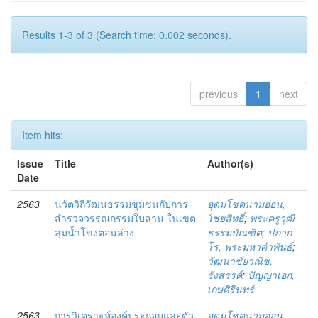
Results 1-3 of 3 (Search time: 0.002 seconds).
previous
1
next
Item hits:
Issue
Title
Author(s)
Date
2563
นวัตวิถีวัฒนธรรมชุมชนกับการ
อุดมโชคนามอ่อน,
สำรวจวรรณกรรมใบลาน ในเขต
ไชยสิทธิ์
;
พระครูวุฒิ
ลุ่มน้ำโขงตอนล่าง
ธรรมบัณฑิต
;
ปภาก
โร, พระมหาคำพันธ์
;
วัฒนาชัยวณิช,
รังสรรค์
;
ปัญญาเอก,
เกษศิรินทร์
2563
การวิเคราะห์องค์ประกอบและตัว
อุดมโชคนามอ่อน,