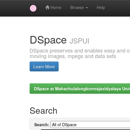
Home
Browse
Help
Skip
navigation
DSpace
JSPUI
DSpace preserves and enables easy and open
moving images, mpegs and data sets
Learn More
DSpace at Mahachulalongkornrajavidyalaya Univ
Search
Search: