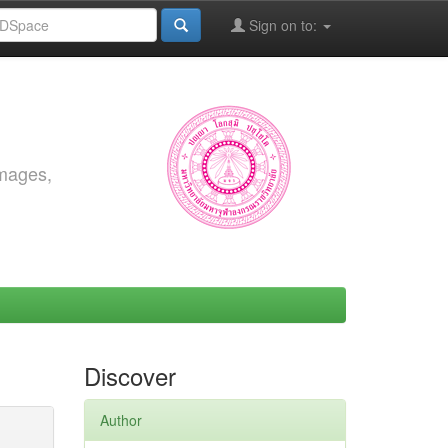
Sign on to:
images,
Discover
Author