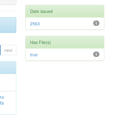
Date issued
2563
1
Has File(s)
next
true
1
รม
ัย