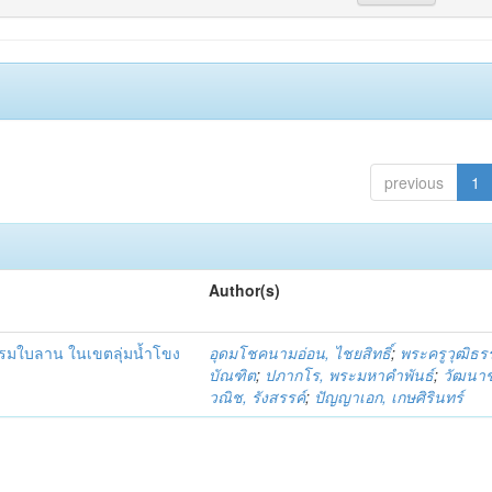
previous
1
Author(s)
รมใบลาน ในเขตลุ่มน้ำโขง
อุดมโชคนามอ่อน, ไชยสิทธิ์
;
พระครูวุฒิธร
บัณฑิต
;
ปภากโร, พระมหาคำพันธ์
;
วัฒนาช
วณิช, รังสรรค์
;
ปัญญาเอก, เกษศิรินทร์