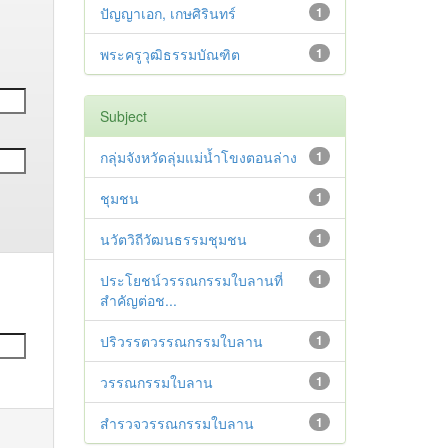
ปัญญาเอก, เกษศิรินทร์
1
พระครูวุฒิธรรมบัณฑิต
1
Subject
กลุ่มจังหวัดลุ่มแม่น้ำโขงตอนล่าง
1
ชุมชน
1
นวัตวิถีวัฒนธรรมชุมชน
1
ประโยชน์วรรณกรรมใบลานที่
1
สำคัญต่อช...
ปริวรรตวรรณกรรมใบลาน
1
วรรณกรรมใบลาน
1
สำรวจวรรณกรรมใบลาน
1