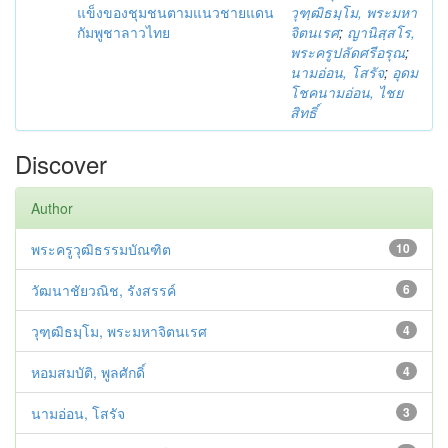
แข็งของชุมชนตามแนวชายแดน
วุฑฺฒิธมฺโม, พระมหา
กัมพูชาลาวไทย
จิตนเรศ
;
ญานิสฺสโร,
พระครูปลัดศรีอรุณ
;
นามอ่อน, โสรัจ
;
อุดม
โชคนามอ่อน, ไชย
สิทธิ์
Discover
Author
พระครูวุฒิธรรมบัณฑิต
10
วัฒนาชัยวณิช, รังสรรค์
6
วุฑฺฒิธมฺโม, พระมหาจิตนเรศ
4
หอมสมบัติ, พูลศักดิ์
4
นามอ่อน, โสรัจ
3