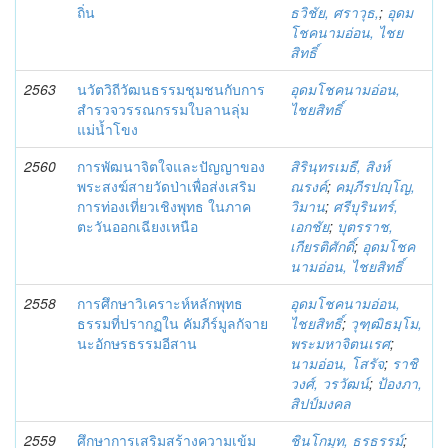
ถิ่น
ธวิชัย, ศราวุธ,
;
อุดม
โชคนามอ่อน, ไชย
สิทธิ์
2563
นวัตวิถีวัฒนธรรมชุมชนกับการ
อุดมโชคนามอ่อน,
สำรวจวรรณกรรมใบลานลุ่ม
ไชยสิทธิ์
แม่น้ำโขง
2560
การพัฒนาจิตใจและปัญญาของ
สิรินฺทรเมธี, สิงห์
พระสงฆ์สายวัดป่าเพื่อส่งเสริม
ณรงค์
;
คมฺภีรปญฺโญ,
การท่องเที่ยวเชิงพุทธ ในภาค
วิมาน
;
ศรีบุรินทร์,
ตะวันออกเฉียงเหนือ
เอกชัย
;
บุตรราช,
เกียรติศักดิ์
;
อุดมโชค
นามอ่อน, ไชยสิทธิ์
2558
การศึกษาวิเคราะห์หลักพุทธ
อุดมโชคนามอ่อน,
ธรรมที่ปรากฏใน คัมภีร์มูลกัจาย
ไชยสิทธิ์
;
วุฑฺฒิธมฺโม,
นะอักษรธรรมอีสาน
พระมหาจิตนเรศ
;
นามอ่อน, โสรัจ
;
ราชิ
วงศ์, วรวัฒน์
;
ป้องภา,
สิปป์มงคล
2559
ศึกษาการเสริมสร้างความเข้ม
ชินโกมุท, ธรธรรม์
;