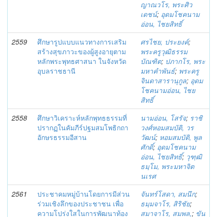
ญาณวโร, พระศิว
เดชน์
;
อุดมโชคนาม
อ่อน, ไชยสิทธิ์
2559
ศึกษารูปแบบแนวทางการเสริม
ศรไชย, ประยงค์
;
สร้างสุขภาวะของผู้สูงอายุตาม
พระครูวุฒิธรรม
หลักพระพุทธศาสนา ในจังหวัด
บัณฑิต
;
ปภากโร, พระ
อุบลราชธานี
มหาคำพันธ์
;
พระครู
จินดาสารานุกูล
;
อุดม
โชคนามอ่อน, ไชย
สิทธิ์
2558
ศึกษาวิเคราะห์หลักพุทธธรรมที่
นามอ่อน, โสรัจ
;
ราชิ
ปรากฏในคัมภีร์ปฐมสมโพธิกถา
วงศ์หอมสมบัติ, วร
อักษรธรรมอีสาน
วัฒน์
;
หอมสมบัติ, พูล
ศักดิ์
;
อุดมโชคนาม
อ่อน, ไชยสิทธิ์
;
วุฑฺฒิ
ธมฺโม, พระมหาจิต
นเรศ
2561
ประชาคมหมู่บ้านโดยการมีส่วน
จันทร์โสดา, สมนึก
;
ร่วมเชิงลึกของประชาชน เพื่อ
ธมฺมจาโร, สิริชัย
;
ความโปร่งใสในการพัฒนาท้อง
สมาจาโร, สมพล,
;
ขัน