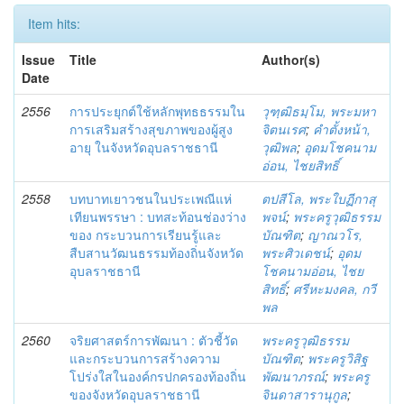
Item hits:
Issue
Title
Author(s)
Date
2556
การประยุกต์ใช้หลักพุทธธรรมใน
วุฑฺฒิธมฺโม, พระมหา
การเสริมสร้างสุขภาพของผู้สูง
จิตนเรศ
;
คำตั้งหน้า,
อายุ ในจังหวัดอุบลราชธานี
วุฒิพล
;
อุดมโชคนาม
อ่อน, ไชยสิทธิ์
2558
บทบาทเยาวชนในประเพณีแห่
ตปสีโล, พระใบฏีกาสุ
เทียนพรรษา : บทสะท้อนช่องว่าง
พจน์
;
พระครูวุฒิธรรม
ของ กระบวนการเรียนรู้และ
บัณฑิต
;
ญาณวโร,
สืบสานวัฒนธรรมท้องถิ่นจังหวัด
พระศิวเดชน์
;
อุดม
อุบลราชธานี
โชคนามอ่อน, ไชย
สิทธิ์
;
ศรีหะมงคล, กวี
พล
2560
จริยศาสตร์การพัฒนา : ตัวชี้วัด
พระครูวุฒิธรรม
และกระบวนการสร้างความ
บัณฑิต
;
พระครูวิสิฐ
โปร่งใสในองค์กรปกครองท้องถิ่น
พัฒนาภรณ์
;
พระครู
ของจังหวัดอุบลราชธานี
จินดาสารานุกูล
;