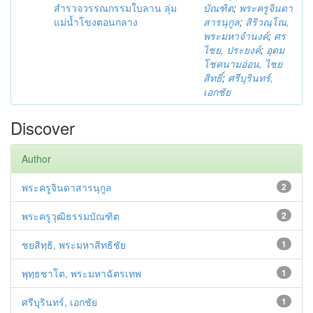
สำรวจวรรณกรรมใบลาน ลุ่ม
บัณฑิต
;
พระครูจินดา
แม่น้ำโขงตอนกลาง
สารนุกูล
;
สิริวณฺโณ,
พระมหาจำนงค์
;
ศร
ไชย, ประยงค์
;
อุดม
โชคนามอ่อน, ไชย
สิทธิ์
;
ศรีบุรินทร์,
เอกชัย
Discover
Author
พระครูจินดาสารนุกูล
2
พระครูวุฒิธรรมบัณฑิต
2
ชยสิทฺธิ, พระมหาสิทธิชัย
1
พุทฺธชาโต, พระมหาฉัตรเทพ
1
ศรีบุรินทร์, เอกชัย
1