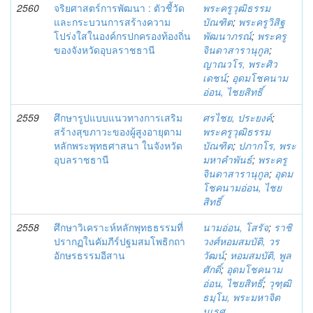
2560
จริยศาสตร์การพัฒนา : ตัวชี้วัด
พระครูวุฒิธรรม
และกระบวนการสร้างความ
บัณฑิต
;
พระครูวิสิฐ
โปร่งใสในองค์กรปกครองท้องถิ่น
พัฒนาภรณ์
;
พระครู
ของจังหวัดอุบลราชธานี
จินดาสารานุกูล
;
ญาณวโร, พระศิว
เดชน์
;
อุดมโชคนาม
อ่อน, ไชยสิทธิ์
2559
ศึกษารูปแบบแนวทางการเสริม
ศรไชย, ประยงค์
;
สร้างสุขภาวะของผู้สูงอายุตาม
พระครูวุฒิธรรม
หลักพระพุทธศาสนา ในจังหวัด
บัณฑิต
;
ปภากโร, พระ
อุบลราชธานี
มหาคำพันธ์
;
พระครู
จินดาสารานุกูล
;
อุดม
โชคนามอ่อน, ไชย
สิทธิ์
2558
ศึกษาวิเคราะห์หลักพุทธธรรมที่
นามอ่อน, โสรัจ
;
ราชิ
ปรากฏในคัมภีร์ปฐมสมโพธิกถา
วงศ์หอมสมบัติ, วร
อักษรธรรมอีสาน
วัฒน์
;
หอมสมบัติ, พูล
ศักดิ์
;
อุดมโชคนาม
อ่อน, ไชยสิทธิ์
;
วุฑฺฒิ
ธมฺโม, พระมหาจิต
นเรศ