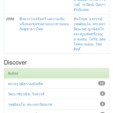
วงศ์, วรวัฒน์
;
ป้องภา,
สิปป์มงคล
2559
ศึกษาการเสริมสร้างความเข้ม
ชินโกมุท, ธรธรรม์
;
แข็งของชุมชนตามแนวชายแดน
วุฑฺฒิธมฺโม, พระมหา
กัมพูชาลาวไทย
จิตนเรศ
;
ญานิสฺสโร,
พระครูปลัดศรีอรุณ
;
นามอ่อน, โสรัจ
;
อุดม
โชคนามอ่อน, ไชย
สิทธิ์
Discover
Author
พระครูวุฒิธรรมบัณฑิต
10
วัฒนาชัยวณิช, รังสรรค์
6
วุฑฺฒิธมฺโม, พระมหาจิตนเรศ
4