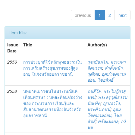
previous
1
2
next
Item hits:
Issue
Title
Author(s)
Date
2556
การประยุกต์ใช้หลักพุทธธรรมใน
วุฑฺฒิธมฺโม, พระมหา
การเสริมสร้างสุขภาพของผู้สูง
จิตนเรศ
;
คำตั้งหน้า,
อายุ ในจังหวัดอุบลราชธานี
วุฒิพล
;
อุดมโชคนาม
อ่อน, ไชยสิทธิ์
2558
บทบาทเยาวชนในประเพณีแห่
ตปสีโล, พระใบฏีกาสุ
เทียนพรรษา : บทสะท้อนช่องว่าง
พจน์
;
พระครูวุฒิธรรม
ของ กระบวนการเรียนรู้และ
บัณฑิต
;
ญาณวโร,
สืบสานวัฒนธรรมท้องถิ่นจังหวัด
พระศิวเดชน์
;
อุดม
อุบลราชธานี
โชคนามอ่อน, ไชย
สิทธิ์
;
ศรีหะมงคล, กวี
พล