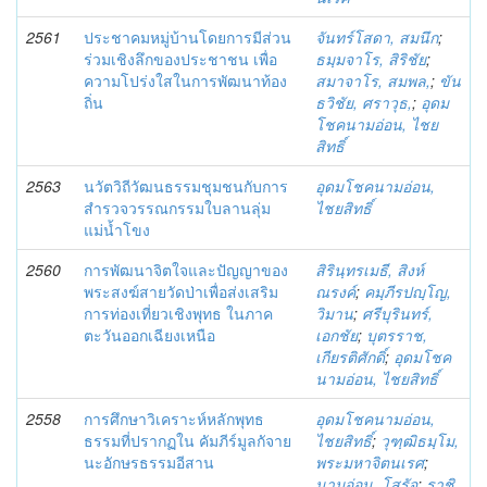
2561
ประชาคมหมู่บ้านโดยการมีส่วน
จันทร์โสดา, สมนึก
;
ร่วมเชิงลึกของประชาชน เพื่อ
ธมฺมจาโร, สิริชัย
;
ความโปร่งใสในการพัฒนาท้อง
สมาจาโร, สมพล,
;
ขัน
ถิ่น
ธวิชัย, ศราวุธ,
;
อุดม
โชคนามอ่อน, ไชย
สิทธิ์
2563
นวัตวิถีวัฒนธรรมชุมชนกับการ
อุดมโชคนามอ่อน,
สำรวจวรรณกรรมใบลานลุ่ม
ไชยสิทธิ์
แม่น้ำโขง
2560
การพัฒนาจิตใจและปัญญาของ
สิรินฺทรเมธี, สิงห์
พระสงฆ์สายวัดป่าเพื่อส่งเสริม
ณรงค์
;
คมฺภีรปญฺโญ,
การท่องเที่ยวเชิงพุทธ ในภาค
วิมาน
;
ศรีบุรินทร์,
ตะวันออกเฉียงเหนือ
เอกชัย
;
บุตรราช,
เกียรติศักดิ์
;
อุดมโชค
นามอ่อน, ไชยสิทธิ์
2558
การศึกษาวิเคราะห์หลักพุทธ
อุดมโชคนามอ่อน,
ธรรมที่ปรากฏใน คัมภีร์มูลกัจาย
ไชยสิทธิ์
;
วุฑฺฒิธมฺโม,
นะอักษรธรรมอีสาน
พระมหาจิตนเรศ
;
นามอ่อน, โสรัจ
;
ราชิ