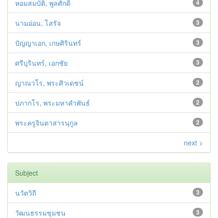
หอมสมบัติ, พูลศักดิ์
4
นามอ่อน, โสรัจ
3
ปัญญาเอก, เกษศิรินทร์
3
ศรีบุรินทร์, เอกชัย
3
ญาณวโร, พระศิวเดชน์
2
ปภากโร, พระมหาคำพันธ์
2
พระครูจินดาสารนุกูล
2
next >
Subject
นวัตวิถี
3
วัฒนธรรมชุมชน
3