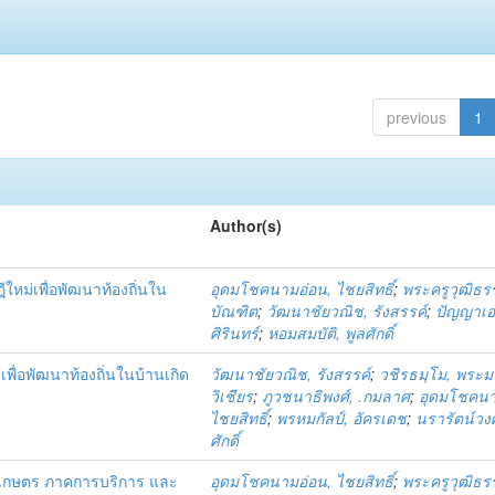
previous
1
Author(s)
ีใหม่เพื่อพัฒนาท้องถิ่นใน
อุดมโชคนามอ่อน, ไชยสิทธิ์
;
พระครูวุฒิธร
บัณฑิต
;
วัฒนาชัยวณิช, รังสรรค์
;
ปัญญาเอ
ศิรินทร์
;
หอมสมบัติ, พูลศักดิ์
ธเพื่อพัฒนาท้องถิ่นในบ้านเกิด
วัฒนาชัยวณิช, รังสรรค์
;
วชิรธมฺโม, พระ
วิเชียร
;
ภูวชนาธิพงศ์, .กมลาศ
;
อุดมโชคนา
ไชยสิทธิ์
;
พรหมกัลป์, อัครเดช
;
นรารัตน์วงศ
ศักดิ์
เกษตร ภาคการบริการ และ
อุดมโชคนามอ่อน, ไชยสิทธิ์
;
พระครูวุฒิธร