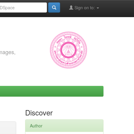
Sign on to:
images,
Discover
Author