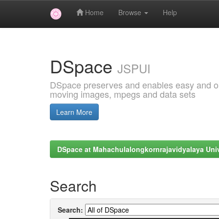
Home
Browse
Help
Skip
navigation
DSpace
JSPUI
DSpace preserves and enables easy and open
moving images, mpegs and data sets
Learn More
DSpace at Mahachulalongkornrajavidyalaya Univ
Search
Search: