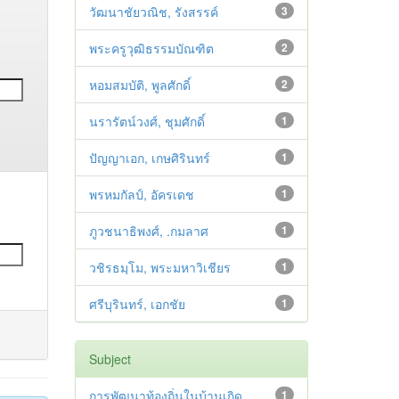
วัฒนาชัยวณิช, รังสรรค์
3
พระครูวุฒิธรรมบัณฑิต
2
หอมสมบัติ, พูลศักดิ์
2
นรารัตน์วงศ์, ชุมศักดิ์
1
ปัญญาเอก, เกษศิรินทร์
1
พรหมกัลป์, อัครเดช
1
ภูวชนาธิพงศ์, .กมลาศ
1
วชิรธมฺโม, พระมหาวิเชียร
1
ศรีบุรินทร์, เอกชัย
1
Subject
การพัฒนาท้องถิ่นในบ้านเกิด
1