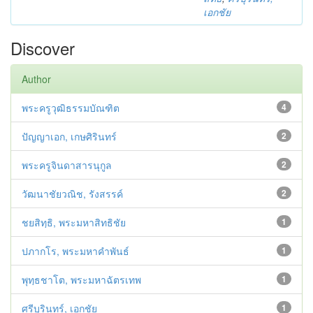
เอกชัย
Discover
Author
พระครูวุฒิธรรมบัณฑิต
4
ปัญญาเอก, เกษศิรินทร์
2
พระครูจินดาสารนุกูล
2
วัฒนาชัยวณิช, รังสรรค์
2
ชยสิทฺธิ, พระมหาสิทธิชัย
1
ปภากโร, พระมหาคำพันธ์
1
พุทฺธชาโต, พระมหาฉัตรเทพ
1
ศรีบุรินทร์, เอกชัย
1