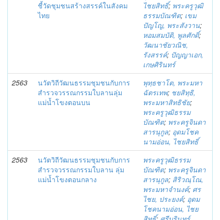
ชี้วัดชุมชนสร้างสรรค์ในสังคม
ไชยสิทธิ์
;
พระครูวุฒิ
ไทย
ธรรมบัณฑิต
;
เขม
ปัญโญ, พระสังวาน
;
หอมสมบัติ, พูลศักดิ์
;
วัฒนาชัยวณิช,
รังสรรค์
;
ปัญญาเอก,
เกษศิรินทร์
2563
นวัตวิถีวัฒนธรรมชุมชนกับการ
พุทฺธชาโต, พระมหา
สำรวจวรรณกรรมใบลานลุ่ม
ฉัตรเทพ
;
ชยสิทฺธิ,
แม่น้ำโขงตอนบน
พระมหาสิทธิชัย
;
พระครูวุฒิธรรม
บัณฑิต
;
พระครูจินดา
สารนุกูล
;
อุดมโชค
นามอ่อน, ไชยสิทธิ์
2563
นวัตวิถีวัฒนธรรมชุมชนกับการ
พระครูวุฒิธรรม
สำรวจวรรณกรรมใบลาน ลุ่ม
บัณฑิต
;
พระครูจินดา
แม่น้ำโขงตอนกลาง
สารนุกูล
;
สิริวณฺโณ,
พระมหาจำนงค์
;
ศร
ไชย, ประยงค์
;
อุดม
โชคนามอ่อน, ไชย
สิทธิ์
;
ศรีบุรินทร์,