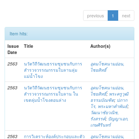
previous
1
next
Item hits:
Issue
Title
Author(s)
Date
2563
นวัตวิถีวัฒนธรรมชุมชนกับการ
อุดมโชคนามอ่อน,
สำรวจวรรณกรรมใบลานลุ่ม
ไชยสิทธิ์
แม่น้ำโขง
2563
นวัตวิถีวัฒนธรรมชุมชนกับการ
อุดมโชคนามอ่อน,
สำรวจวรรณกรรมใบลาน ใน
ไชยสิทธิ์
;
พระครูวุฒิ
เขตลุ่มน้ำโขงตอนล่าง
ธรรมบัณฑิต
;
ปภาก
โร, พระมหาคำพันธ์
;
วัฒนาชัยวณิช,
รังสรรค์
;
ปัญญาเอก,
เกษศิรินทร์
2563
การวิเคราะห์องค์ประกอบและตัว
อุดมโชคนามอ่อน,