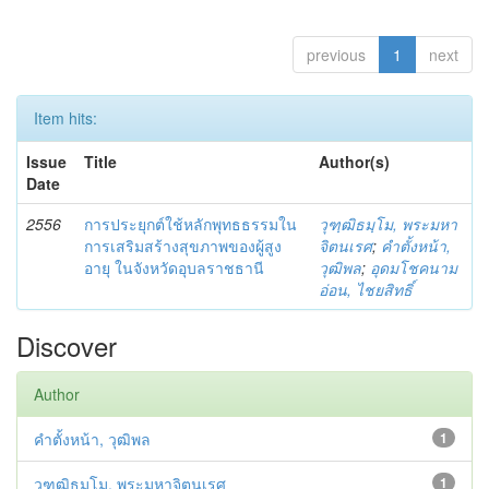
previous
1
next
Item hits:
Issue
Title
Author(s)
Date
2556
การประยุกต์ใช้หลักพุทธธรรมใน
วุฑฺฒิธมฺโม, พระมหา
การเสริมสร้างสุขภาพของผู้สูง
จิตนเรศ
;
คำตั้งหน้า,
อายุ ในจังหวัดอุบลราชธานี
วุฒิพล
;
อุดมโชคนาม
อ่อน, ไชยสิทธิ์
Discover
Author
คำตั้งหน้า, วุฒิพล
1
วุฑฺฒิธมฺโม, พระมหาจิตนเรศ
1