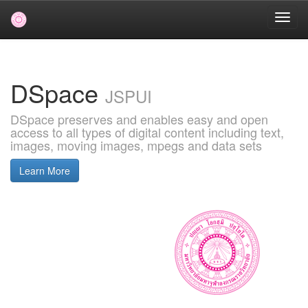
Skip
navigation
DSpace
JSPUI
DSpace preserves and enables easy and open
access to all types of digital content including text,
images, moving images, mpegs and data sets
Learn More