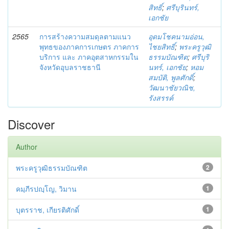
สิทธิ์
;
ศรีบุรินทร์,
เอกชัย
2565
การสร้างความสมดุลตามแนว
อุดมโชคนามอ่อน,
พุทธของภาคการเกษตร ภาคการ
ไชยสิทธิ์
;
พระครูวุฒิ
บริการ และ ภาคอุตสาหกรรมใน
ธรรมบัณฑิต
;
ศรีบุริ
จังหวัดอุบลราชธานี
นทร์, เอกชัย
;
หอม
สมบัติ, พูลศักดิ์
;
วัฒนาชัยวณิช,
รังสรรค์
Discover
Author
พระครูวุฒิธรรมบัณฑิต
2
คมฺภีรปญฺโญ, วิมาน
1
บุตรราช, เกียรติศักดิ์
1