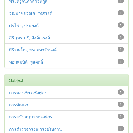
พระครูจินดาสารนุกูล
1
วัฒนาชัยวณิช, รังสรรค์
1
ศรไชย, ประยงค์
1
สิรินฺทรเมธี, สิงห์ณรงค์
1
สิริวณฺโณ, พระมหาจำนงค์
1
หอมสมบัติ, พูลศักดิ์
1
Subject
การท่องเที่ยวเชิงพุทธ
1
การพัฒนา
1
การสนับสนุนจากองค์กร
1
การสำรวจวรรณกรรมใบลาน
1