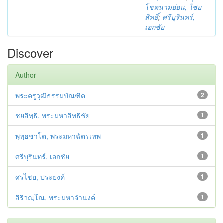
โชคนามอ่อน, ไชย
สิทธิ์
;
ศรีบุรินทร์,
เอกชัย
Discover
Author
พระครูวุฒิธรรมบัณฑิต
2
ชยสิทฺธิ, พระมหาสิทธิชัย
1
พุทฺธชาโต, พระมหาฉัตรเทพ
1
ศรีบุรินทร์, เอกชัย
1
ศรไชย, ประยงค์
1
สิริวณฺโณ, พระมหาจำนงค์
1