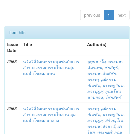
previous
1
next
Item hits:
Issue
Title
Author(s)
Date
2563
นวัตวิถีวัฒนธรรมชุมชนกับการ
พุทฺธชาโต, พระมหา
สำรวจวรรณกรรมใบลานลุ่ม
ฉัตรเทพ
;
ชยสิทฺธิ,
แม่น้ำโขงตอนบน
พระมหาสิทธิชัย
;
พระครูวุฒิธรรม
บัณฑิต
;
พระครูจินดา
สารนุกูล
;
อุดมโชค
นามอ่อน, ไชยสิทธิ์
2563
นวัตวิถีวัฒนธรรมชุมชนกับการ
พระครูวุฒิธรรม
สำรวจวรรณกรรมใบลาน ลุ่ม
บัณฑิต
;
พระครูจินดา
แม่น้ำโขงตอนกลาง
สารนุกูล
;
สิริวณฺโณ,
พระมหาจำนงค์
;
ศร
ไชย, ประยงค์
;
อุดม