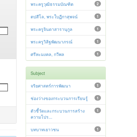
พระครูวุฒิธรรมบัณฑิต
2
ตปสีโล, พระใบฏีกาสุพจน์
1
พระครูจินดาสารานุกูล
1
พระครูวิสิฐพัฒนาภรณ์
1
ศรีหะมงคล, กวีพล
1
Subject
จริยศาสตร์การพัฒนา
1
ช่องว่างของกระบวนการเรียนรู้
1
ตัวชี้วัดและกระบวนการสร้าง
1
ความโปร...
บทบาทเยาวชน
1