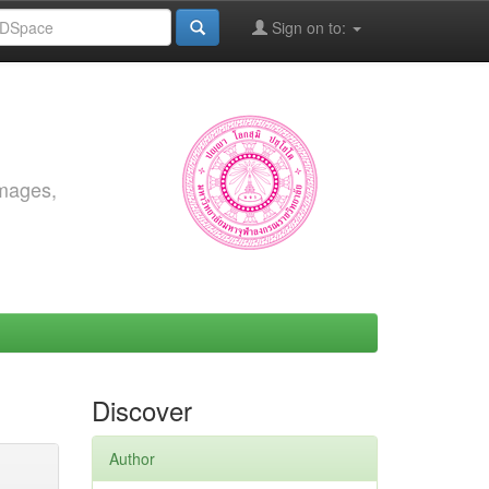
Sign on to:
images,
Discover
Author