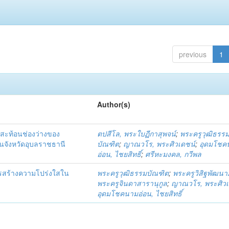
previous
1
Author(s)
สะท้อนช่องว่างของ
ตปสีโล, พระใบฏีกาสุพจน์
;
พระครูวุฒิธรร
นจังหวัดอุบลราชธานี
บัณฑิต
;
ญาณวโร, พระศิวเดชน์
;
อุดมโชค
อ่อน, ไชยสิทธิ์
;
ศรีหะมงคล, กวีพล
ารสร้างความโปร่งใสใน
พระครูวุฒิธรรมบัณฑิต
;
พระครูวิสิฐพัฒนา
พระครูจินดาสารานุกูล
;
ญาณวโร, พระศิวเ
อุดมโชคนามอ่อน, ไชยสิทธิ์