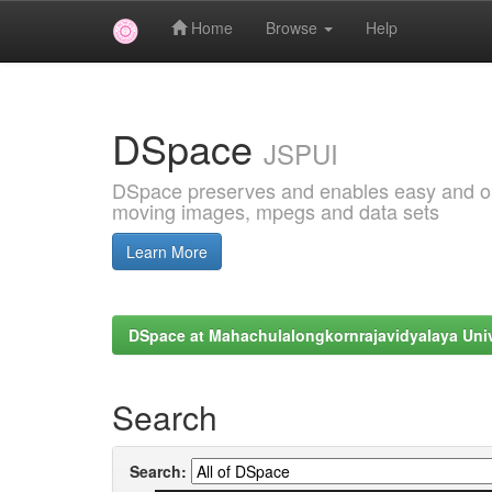
Home
Browse
Help
Skip
navigation
DSpace
JSPUI
DSpace preserves and enables easy and open
moving images, mpegs and data sets
Learn More
DSpace at Mahachulalongkornrajavidyalaya Univ
Search
Search: