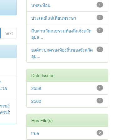
บทสะท้อน
1
ประเพณีแห่เทียนพรรษา
1
สืบสานวัฒนธรรมท้องถิ่นจังหวัด
1
next
อุบล...
องค์กรปกครองท้องถิ่นของจังหวัด
1
อุบ...
Date issued
ม
นาม
2558
1
2560
1
ภรณ์
;
ดชน์
;
Has File(s)
true
2