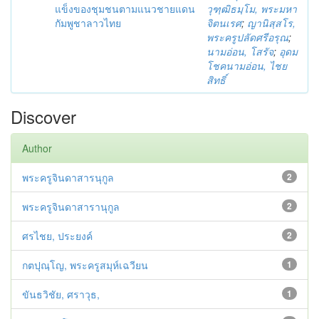
แข็งของชุมชนตามแนวชายแดน
วุฑฺฒิธมฺโม, พระมหา
กัมพูชาลาวไทย
จิตนเรศ
;
ญานิสฺสโร,
พระครูปลัดศรีอรุณ
;
นามอ่อน, โสรัจ
;
อุดม
โชคนามอ่อน, ไชย
สิทธิ์
Discover
Author
พระครูจินดาสารนุกูล
2
พระครูจินดาสารานุกูล
2
ศรไชย, ประยงค์
2
กตปุณฺโญ, พระครูสมุห์เฉวียน
1
ขันธวิชัย, ศราวุธ,
1