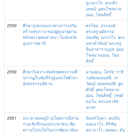
ญาณวโร, พระศิว
เดชน์
;
อุดมโชคนาม
อ่อน, ไชยสิทธิ์
2559
ศึกษารูปแบบแนวทางการเสริม
ศรไชย, ประยงค์
;
สร้างสุขภาวะของผู้สูงอายุตาม
พระครูวุฒิธรรม
หลักพระพุทธศาสนา ในจังหวัด
บัณฑิต
;
ปภากโร, พระ
อุบลราชธานี
มหาคำพันธ์
;
พระครู
จินดาสารานุกูล
;
อุดม
โชคนามอ่อน, ไชย
สิทธิ์
2558
ศึกษาวิเคราะห์หลักพุทธธรรมที่
นามอ่อน, โสรัจ
;
ราชิ
ปรากฏในคัมภีร์ปฐมสมโพธิกถา
วงศ์หอมสมบัติ, วร
อักษรธรรมอีสาน
วัฒน์
;
หอมสมบัติ, พูล
ศักดิ์
;
อุดมโชคนาม
อ่อน, ไชยสิทธิ์
;
วุฑฺฒิ
ธมฺโม, พระมหาจิต
นเรศ
2561
ประชาคมหมู่บ้านโดยการมีส่วน
จันทร์โสดา, สมนึก
;
ร่วมเชิงลึกของประชาชน เพื่อ
ธมฺมจาโร, สิริชัย
;
ความโปร่งใสในการพัฒนาท้อง
สมาจาโร, สมพล,
;
ขัน