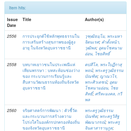
Item hits:
Issue
Title
Author(s)
Date
2556
การประยุกต์ใช้หลักพุทธธรรมใน
วุฑฺฒิธมฺโม, พระมหา
การเสริมสร้างสุขภาพของผู้สูง
จิตนเรศ
;
คำตั้งหน้า,
อายุ ในจังหวัดอุบลราชธานี
วุฒิพล
;
อุดมโชคนาม
อ่อน, ไชยสิทธิ์
2558
บทบาทเยาวชนในประเพณีแห่
ตปสีโล, พระใบฏีกาสุ
เทียนพรรษา : บทสะท้อนช่องว่าง
พจน์
;
พระครูวุฒิธรรม
ของ กระบวนการเรียนรู้และ
บัณฑิต
;
ญาณวโร,
สืบสานวัฒนธรรมท้องถิ่นจังหวัด
พระศิวเดชน์
;
อุดม
อุบลราชธานี
โชคนามอ่อน, ไชย
สิทธิ์
;
ศรีหะมงคล, กวี
พล
2560
จริยศาสตร์การพัฒนา : ตัวชี้วัด
พระครูวุฒิธรรม
และกระบวนการสร้างความ
บัณฑิต
;
พระครูวิสิฐ
โปร่งใสในองค์กรปกครองท้องถิ่น
พัฒนาภรณ์
;
พระครู
ของจังหวัดอุบลราชธานี
จินดาสารานุกูล
;