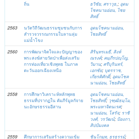
ถิ่น
ธวิชัย, ศราวุธ,
;
อุดม
โชคนามอ่อน, ไชย
สิทธิ์
2563
นวัตวิถีวัฒนธรรมชุมชนกับการ
อุดมโชคนามอ่อน,
สำรวจวรรณกรรมใบลานลุ่ม
ไชยสิทธิ์
แม่น้ำโขง
2560
การพัฒนาจิตใจและปัญญาของ
สิรินฺทรเมธี, สิงห์
พระสงฆ์สายวัดป่าเพื่อส่งเสริม
ณรงค์
;
คมฺภีรปญฺโญ,
การท่องเที่ยวเชิงพุทธ ในภาค
วิมาน
;
ศรีบุรินทร์,
ตะวันออกเฉียงเหนือ
เอกชัย
;
บุตรราช,
เกียรติศักดิ์
;
อุดมโชค
นามอ่อน, ไชยสิทธิ์
2558
การศึกษาวิเคราะห์หลักพุทธ
อุดมโชคนามอ่อน,
ธรรมที่ปรากฏใน คัมภีร์มูลกัจาย
ไชยสิทธิ์
;
วุฑฺฒิธมฺโม,
นะอักษรธรรมอีสาน
พระมหาจิตนเรศ
;
นามอ่อน, โสรัจ
;
ราชิ
วงศ์, วรวัฒน์
;
ป้องภา,
สิปป์มงคล
2559
ศึกษาการเสริมสร้างความเข้ม
ชินโกมุท, ธรธรรม์
;