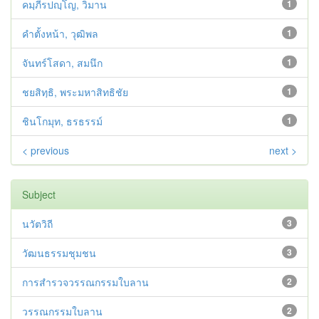
คมฺภีรปญฺโญ, วิมาน
1
คำตั้งหน้า, วุฒิพล
1
จันทร์โสดา, สมนึก
1
ชยสิทฺธิ, พระมหาสิทธิชัย
1
ชินโกมุท, ธรธรรม์
1
< previous
next >
Subject
นวัตวิถี
3
วัฒนธรรมชุมชน
3
การสำรวจวรรณกรรมใบลาน
2
วรรณกรรมใบลาน
2