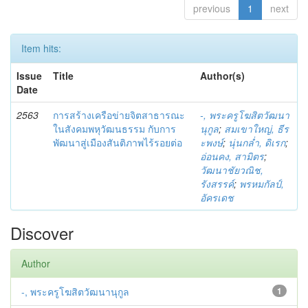
previous
1
next
Item hits:
Issue
Title
Author(s)
Date
2563
การสร้างเครือข่ายจิตสาธารณะ
-, พระครูโฆสิตวัฒนา
ในสังคมพหุวัฒนธรรม กับการ
นุกูล
;
สมเขาใหญ่, ธีร
พัฒนาสู่เมืองสันติภาพไร้รอยต่อ
ะพงษ์
;
นุ่นกล่ำ, ดิเรก
;
อ่อนคง, สามิตร
;
วัฒนาชัยวณิช,
รังสรรค์
;
พรหมกัลป์,
อัครเดช
Discover
Author
-, พระครูโฆสิตวัฒนานุกูล
1