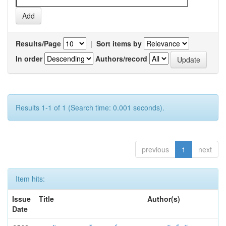
Results/Page
|
Sort items by
In order
Authors/record
Results 1-1 of 1 (Search time: 0.001 seconds).
previous
1
next
Item hits:
Issue
Title
Author(s)
Date