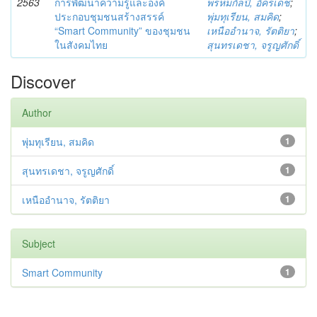
2563
การพัฒนาความรู้และองค์
พรหมกัลป์, อัครเดช
;
ประกอบชุมชนสร้างสรรค์
พุ่มทุเรียน, สมคิด
;
“Smart Community” ของชุมชน
เหนืออำนาจ, รัตติยา
;
ในสังคมไทย
สุนทรเดชา, จรูญศักดิ์
Discover
Author
พุ่มทุเรียน, สมคิด
1
สุนทรเดชา, จรูญศักดิ์
1
เหนืออำนาจ, รัตติยา
1
Subject
Smart Community
1