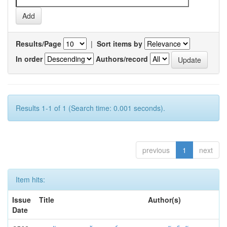
Results/Page
|
Sort items by
In order
Authors/record
Results 1-1 of 1 (Search time: 0.001 seconds).
previous
1
next
Item hits:
Issue
Title
Author(s)
Date