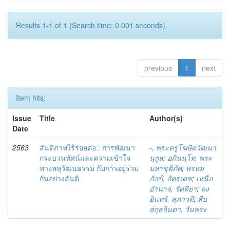
Results 1-1 of 1 (Search time: 0.001 seconds).
previous
1
next
Item hits:
Issue
Title
Author(s)
Date
2563
สันติภาพไร้รอยต่อ : การพัฒนา
-, พระครูโฆษิตวัฒนา
กระบวนทัศน์และความเข้าใจ
นุกูล
;
อภินนฺโท, พระ
ทางพหุวัฒนธรรม กับการอยู่ร่วม
มหาชุติภัค
;
พรหม
กันอย่างสันติ
กัลป์, อัครเดช
;
เหนือ
อำนาจ, รัตติยา
;
คง
อินทร์, สุภาวดี
;
สืบ
สกุลจินดา, วันพระ