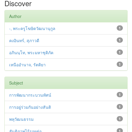
Discover
Author
-, พระครูโฆษิตวัฒนานุกูล
1
คงอินทร์, สุภาวดี
1
อภินนฺโท, พระมหาชุติภัค
1
เหนืออำนาจ, รัตติยา
1
Subject
การพัฒนากระบวนทัศน์
1
การอยู่ร่วมกันอย่างสันติ
1
พหุวัฒนธรรม
1
สันติภาพไร้รอยต่อ
1