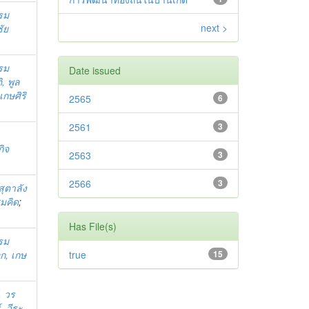
รม
next >
ัย
รม
Date issued
, พูล
กษศิริ
2565
6
2561
3
,
กิจ
2563
3
2566
3
ุตาลัง
มคิด
;
Has File(s)
รม
ก, เกษ
true
15
, วร
, วีระ