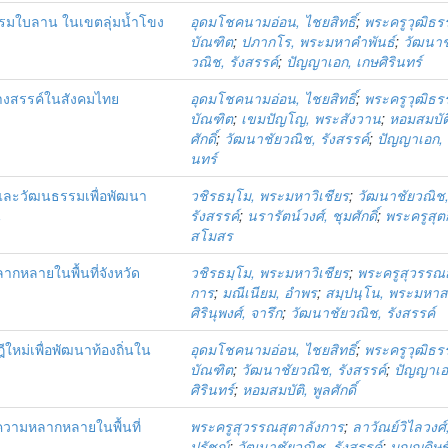
รมใบลาน ในเขตลุ่มน้ำโขง
อุดมโชคนามอ่อน, ไชยสิทธิ์
;
พระครูวุฒิธร
บัณฑิต
;
ปภากโร, พระมหาคำพันธ์
;
วัฒนาช
วณิช, รังสรรค์
;
ปัญญาเอก, เกษศิรินทร์
้างสรรค์ในสังคมไทย
อุดมโชคนามอ่อน, ไชยสิทธิ์
;
พระครูวุฒิธร
บัณฑิต
;
เขมปัญโญ, พระสังวาน
;
หอมสมบัติ
ศักดิ์
;
วัฒนาชัยวณิช, รังสรรค์
;
ปัญญาเอก, เ
นทร์
ีและวัฒนธรรมเพื่อพัฒนา
วชิรธมฺโม, พระมหาวิเชียร
;
วัฒนาชัยวณิช
ี
รังสรรค์
;
นรารัตน์วงศ์, ชุมศักดิ์
;
พระครูสุต
สโมสร
กหลายในพื้นที่จังหวัด
วชิรธมฺโม, พระมหาวิเชียร
;
พระครูสุวรรณส
การ
;
มณีเนียม, อำพร
;
สมฺปนฺโน, พระมหาส
ศิรินุพงศ์, จารึก
;
วัฒนาชัยวณิช, รังสรรค์
ีใหม่เพื่อพัฒนาท้องถิ่นใน
อุดมโชคนามอ่อน, ไชยสิทธิ์
;
พระครูวุฒิธร
บัณฑิต
;
วัฒนาชัยวณิช, รังสรรค์
;
ปัญญาเอ
ศิรินทร์
;
หอมสมบัติ, พูลศักดิ์
วามหลากหลายในพื้นที่
พระครูสุวรรณสุตาลังการ
;
ลาวัณย์วิไลวงศ์
ปรัชญ์
;
วัฒนาชัยวณิช, รังสรรค์
;
บุญญดิษฐ์