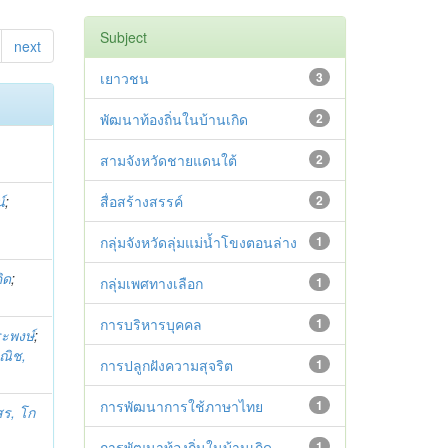
Subject
next
เยาวชน
3
พัฒนาท้องถิ่นในบ้านเกิด
2
สามจังหวัดชายแดนใต้
2
์
;
สื่อสร้างสรรค์
2
กลุ่มจังหวัดลุ่มแม่น้ำโขงตอนล่าง
1
ิด
;
กลุ่มเพศทางเลือก
1
การบริหารบุคคล
1
ระพงษ์
;
ณิช,
การปลูกฝังความสุจริต
1
การพัฒนาการใช้ภาษาไทย
1
สร, โก
การพัฒนาท้องถิ่นในบ้านเกิด
1