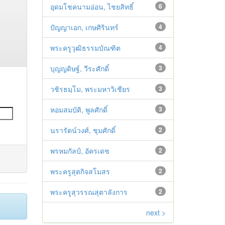
อุดมโชคนามอ่อน, ไชยสิทธิ์
6
ปัญญาเอก, เกษศิรินทร์
4
พระครูวุฒิธรรมบัณฑิต
4
บุญญดิษฐ์, วีระศักดิ์
3
วชิรธมฺโม, พระมหาวิเชียร
3
หอมสมบัติ, พูลศักดิ์
3
นรารัตน์วงศ์, ชุมศักดิ์
2
พรหมกัลป์, อัครเดช
2
พระครูสุตกิจสโมสร
2
พระครูสุวรรณสุตาลังการ
2
next >