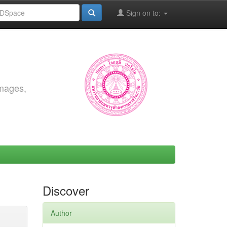
Sign on to:
images,
Discover
Author