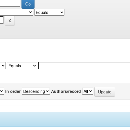
In order
Authors/record