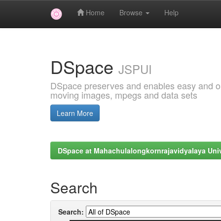
Home
Browse
Help
Skip
navigation
DSpace
JSPUI
DSpace preserves and enables easy and open
moving images, mpegs and data sets
Learn More
DSpace at Mahachulalongkornrajavidyalaya Univ
Search
Search: