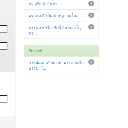
ดร.ถวิล คำโสภา
1
พระมหาจีรวัฒน์ กนฺตวณฺโณ
1
พระมหาเกรียงศักดิ์ อินฺทปญฺโญ,
1
ดร...
Subject
การพัฒนาศักยภาพ, พระสอนศีล
1
ธรรม, โ...