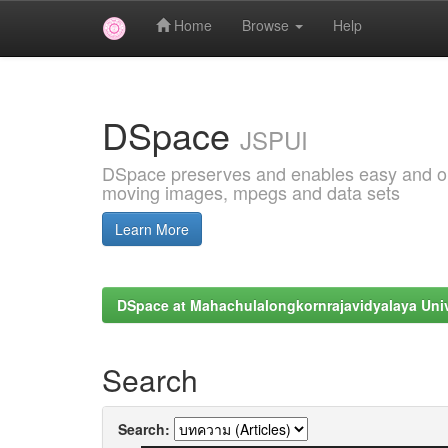
Home
Browse
Help
Skip
navigation
DSpace
JSPUI
DSpace preserves and enables easy and open
moving images, mpegs and data sets
Learn More
DSpace at Mahachulalongkornrajavidyalaya Univ
Search
Search: