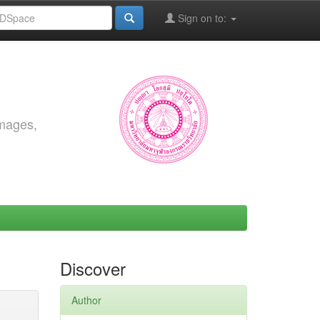
Sign on to:
images,
Discover
Author