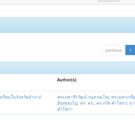
previous
1
Author(s)
รียนในจังหวัดลำปาง”
พระมหาจีรวัฒน์ กนฺตวณฺโณ
;
พระมหาเกรียง
อินฺทปญฺโญ, ดร. ดร.
;
ดร.ถวิล คำโสภา
;
นาย
คำโสภา