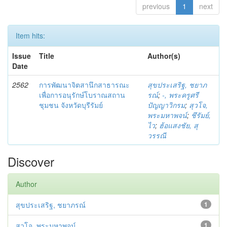
previous
1
next
Item hits:
Issue
Title
Author(s)
Date
2562
การพัฒนาจิตสานึกสาธารณะ
สุขประเสริฐ, ชยาภ
เพื่อการอนุรักษ์โบราณสถาน
รณ์
;
-, พระครูศรี
ชุมชน จังหวัดบุรีรัมย์
ปัญญาวิกรม
;
สุวโจ,
พระมหาพจน์
;
ชึรัมย์,
ไว
;
ฮ้อแสงชัย, สุ
วรรณี
Discover
Author
สุขประเสริฐ, ชยาภรณ์
1
สุวโจ, พระมหาพจน์
1