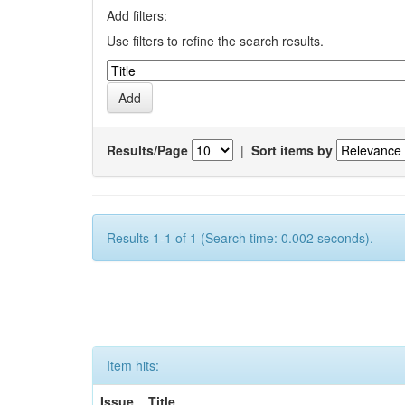
Add filters:
Use filters to refine the search results.
Results/Page
|
Sort items by
Results 1-1 of 1 (Search time: 0.002 seconds).
Item hits:
Issue
Title