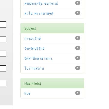
สุขประเสริฐ, ชยาภรณ์
1
สุวโจ, พระมหาพจน์
1
Subject
การอนุรักษ์
1
จังหวัดบุรีรัมย์
1
จิตสานึกสาธารณะ
1
โบราณสถาน
1
Has File(s)
true
1