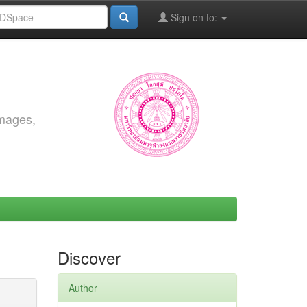
Sign on to:
images,
Discover
Author