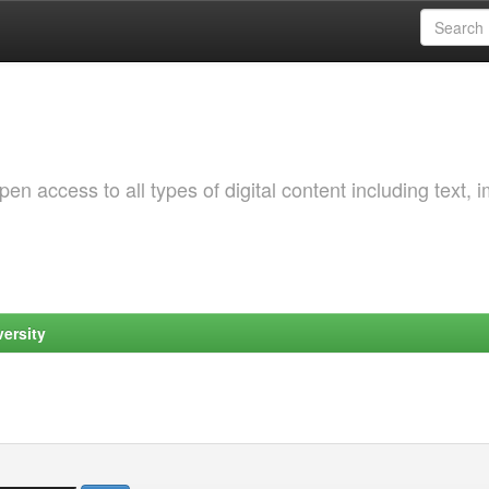
 access to all types of digital content including text, 
ersity